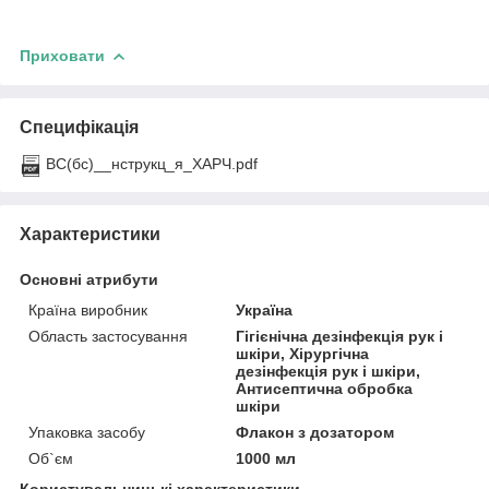
Приховати
Специфікація
ВС(бс)__нструкц_я_ХАРЧ.pdf
Характеристики
Основні атрибути
Країна виробник
Україна
Область застосування
Гігієнічна дезінфекція рук і
шкіри, Хірургічна
дезінфекція рук і шкіри,
Антисептична обробка
шкіри
Упаковка засобу
Флакон з дозатором
Об`єм
1000 мл
Користувальницькі характеристики