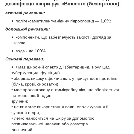
дезінфекції шкіри рук «Вінсепт» (безпіртової):
активні речовини:
полігексаметиленгуанідину гідрохлорид — 1,0%;
допоміжні речовини:
компоненти, що забезпечують захист і догляд за
шкірою;
вода - до 100%.
Основні переваги:
• має широкий спектр дії (бактерицид, віруліцид,
туберкулоцид, фунгіцид)
• зберігає високу ефективність у присутності протеїнів
(білка, крові, сироватки)
• має пролонговану антимікробну дію, що зберігається
не менш ніж 6 годин.
зручний:
• не вимагає використання води, ополіскування й
сушіння шкіри;
• легко наноситься на шкіру за допомогою
розпилювальної насадки або дозатора.
Безпечний: