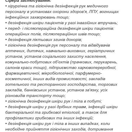
Сфера застосування:
• хірургічна та гігієнічна дезінфекція рук медичного
персоналу в установах охорони здоров'я, ЛПУ, вогнищах
інфекційних захворювань тощо;
• дезінфекція шкіри пацієнтів у разі інвазійних втручань;
• перед- і післяопераційна дезінфекція шкіри пацієнтів:
операційних полів, післяопераційних швів тощо;
• дезінфекція ліктьових згинів донорів;
• гігієнічна дезінфекція рук персоналу та відвідувачів
аптечних, дитячих, навчально-виховних, геріатричних
установ, установ соціального захисту населення,
комунально-побутових об'єктів (прачкових, перукарень,
салонів краси тощо), підприємство харчовопереробної,
фармацевтичної, мікробіологічної, парфумерно-
косметичної, інших видів промисловості, закладів
готельного та ресторанного господарства, торгових
закладів, банківських установ, установ зв'язку, усіх
різновидів транспорту тощо;
• гігієнічна дезінфекція шкіри рук і тіла в побуті;
• дезінфекція шкіри у разі дрібних травм, інфекцій шкіри
бактеріальної та грибкової етіології, а також для
профілактики грибкових та інших інфекцій;
• дезінфекція шкіри рук і тіла в інших випадках, коли
необхідне прийняття гігієнічних заходів, дотримання