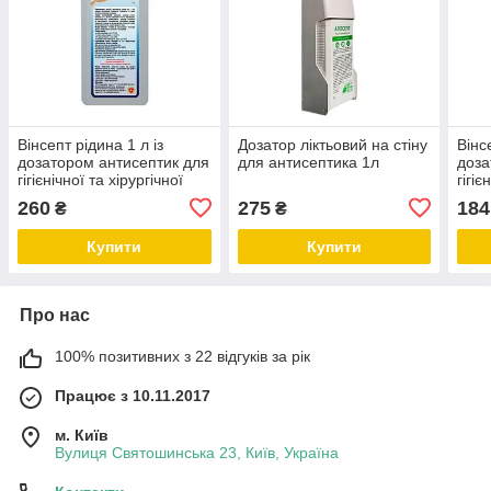
Вінсепт рідина 1 л із
Дозатор ліктьовий на стіну
Вінс
дозатором антисептик для
для антисептика 1л
доза
гігієнічної та хірургічної
гігіє
дезінфекції
дезі
260
275
184
₴
₴
Купити
Купити
Про нас
100% позитивних з 22 відгуків за рік
Працює з 10.11.2017
м. Київ
Вулиця Святошинська 23, Київ, Україна