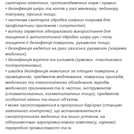
санітарно-гігієнічних, протиепідемічних норм і правил;
• дезінфекція шкіри та нігтів у разі манікюру, педикюру,
татуажу, пірсинзі тощо;
• часткова санітарна обробка шкірних покривів для
профілактики пролежнів і попрілостей;
• витоку серветок одноразового використання для
очищення й антисептичної обробки шкіри рук і тіла,
очищення й дезінфекції поверхонь, рукавичок тощо;
• дезінфекція надетих на руки захисних рукавичок (зокрема
медичних);
• дезінфекція взуття та килимків (гумових, пластикових,
поліпропіленових)
• швидка дезінфекція невеликих за площею поверхонь у
приміщеннях, предметів меблювання, поверхонь приладів,
медичного та технологічного обладнання, виробів
медичного призначення та їх частин, інструментів
(стоматологічних, косметологічних тощо), предметів
особистої гігієни та інших об'єктів;
• може застосовуватися в пропускних бар'єрах (станціях
гігієнічного контролю), що встановлюються в
санпропускниках медичних та інших установ, на
підприємствах агропромислового комплексу, харчової,
переробної промисловості та ін.