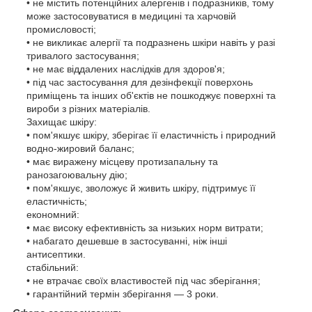
• не містить потенційних алергенів і подразників, тому
може застосовуватися в медицині та харчовій
промисловості;
• не викликає алергії та подразнень шкіри навіть у разі
тривалого застосування;
• не має віддалених наслідків для здоров'я;
• під час застосування для дезінфекції поверхонь
приміщень та інших об'єктів не пошкоджує поверхні та
вироби з різних матеріалів.
Захищає шкіру:
• пом'якшує шкіру, зберігає її еластичність і природний
водно-жировий баланс;
• має виражену місцеву протизапальну та
ранозагоювальну дію;
• пом'якшує, зволожує й живить шкіру, підтримує її
еластичність;
економний:
• має високу ефективність за низьких норм витрати;
• набагато дешевше в застосуванні, ніж інші
антисептики.
стабільний:
• не втрачає своїх властивостей під час зберігання;
• гарантійний термін зберігання — 3 роки.