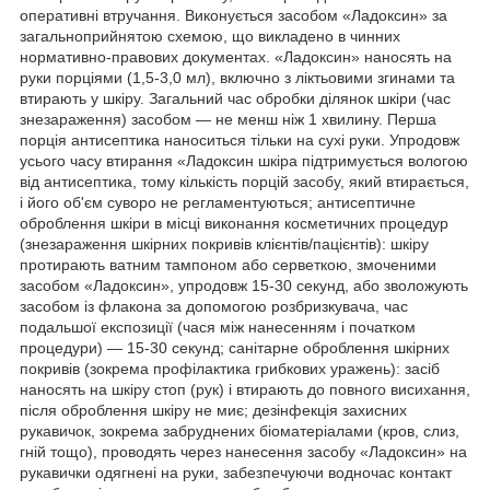
оперативні втручання. Виконується засобом «Ладоксин» за
загальноприйнятою схемою, що викладено в чинних
нормативно-правових документах. «Ладоксин» наносять на
руки порціями (1,5-3,0 мл), включно з ліктьовими згинами та
втирають у шкіру. Загальний час обробки ділянок шкіри (час
знезараження) засобом — не менш ніж 1 хвилину. Перша
порція антисептика наноситься тільки на сухі руки. Упродовж
усього часу втирання «Ладоксин шкіра підтримується вологою
від антисептика, тому кількість порцій засобу, який втирається,
і його об'єм суворо не регламентуються; антисептичне
оброблення шкіри в місці виконання косметичних процедур
(знезараження шкірних покривів клієнтів/пацієнтів): шкіру
протирають ватним тампоном або серветкою, змоченими
засобом «Ладоксин», упродовж 15-30 секунд, або зволожують
засобом із флакона за допомогою розбризкувача, час
подальшої експозиції (чася між нанесенням і початком
процедури) — 15-30 секунд; санітарне оброблення шкірних
покривів (зокрема профілактика грибкових уражень): засіб
наносять на шкіру стоп (рук) і втирають до повного висихання,
після оброблення шкіру не миє; дезінфекція захисних
рукавичок, зокрема забруднених біоматеріалами (кров, слиз,
гній тощо), проводять через нанесення засобу «Ладоксин» на
рукавички одягнені на руки, забезпечуючи водночас контакт