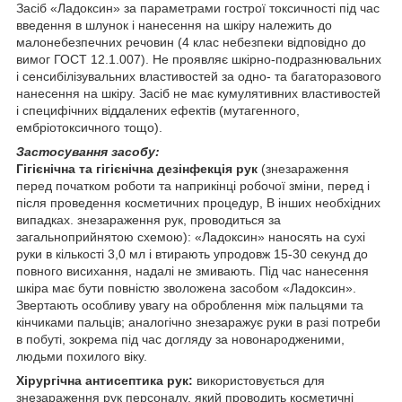
Засіб «Ладоксин» за параметрами гострої токсичності під час
введення в шлунок і нанесення на шкіру належить до
малонебезпечних речовин (4 клас небезпеки відповідно до
вимог ГОСТ 12.1.007). Не проявляє шкірно-подразнювальних
і сенсибілізувальних властивостей за одно- та багаторазового
нанесення на шкіру. Засіб не має кумулятивних властивостей
і специфічних віддалених ефектів (мутагенного,
ембріотоксичного тощо).
Застосування засобу:
Гігієнічна та гігієнічна дезінфекція рук
(знезараження
перед початком роботи та наприкінці робочої зміни, перед і
після проведення косметичних процедур, В інших необхідних
випадках. знезараження рук, проводиться за
загальноприйнятою схемою): «Ладоксин» наносять на сухі
руки в кількості 3,0 мл і втирають упродовж 15-30 секунд до
повного висихання, надалі не змивають. Під час нанесення
шкіра має бути повністю зволожена засобом «Ладоксин».
Звертають особливу увагу на оброблення між пальцями та
кінчиками пальців; аналогічно знезаражує руки в разі потреби
в побуті, зокрема під час догляду за новонародженими,
людьми похилого віку.
Хірургічна антисептика рук:
використовується для
знезараження рук персоналу, який проводить косметичні