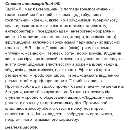
Спектр антимікробної дії.
Засіб «Л» має бактерицидні (з погляду грампозитивних і
грампозиційних бактерій, зокрема щодо збудників
госпітальних інфекцій, включно з збудниками туберкульозу,
мультирезистентами госпіантних штамів стафілококу,
ентеробактерій і псевдомонадам, ентерогеноморрагічній
кишковій палички, сальмонелеза, холери, іерсніозів тощо),
віруліцидним (включно з збудниками парникальних вірусних
гепатитів, ВІЛ-інфекції, всіх типів (відів) грипу (зокрема
«птячий», «свиною»), герпес-, рота-, норо- вірусів, збудників
кишкових вірусних інфекцій, включно з групою поліомієліту та
ін.) та фунгіцидними властивостями зокрема щодо кандид,
збудників дерматомікозів, цвілі тощо). Ефективні проти
резидентної мікрофлори шкіри. Перешкоджають виділенню
резидентної мікрофлори шкіри з її глибоких шарів.
Протимікробна дія засобу пролонгована в часі — не менш ніж
3 години, може збільшуватися до 5 годин (залежить від
ступеня мікробного обмерзання шкіри). «Ладоксин» має
ранозагоювальну та протизапальну дію. Протимікробні
властивості засобу зберігаються в присутності крові,
сироватки, гній, інших виділень, забруднень органічного,
неорганічного та змішаного характеру.
Безпека засобу.