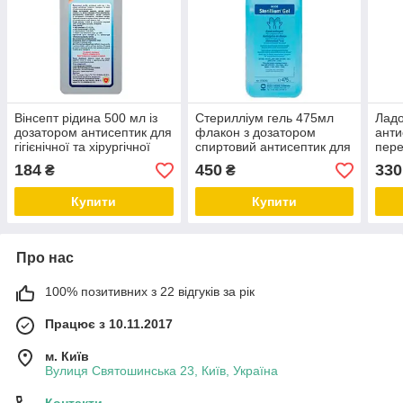
Вінсепт рідина 500 мл із
Стерилліум гель 475мл
Ладо
дозатором антисептик для
флакон з дозатором
анти
гігієнічної та хірургічної
спиртовий антисептик для
пере
дезінфекції
рук
хлор
184
450
330
₴
₴
Купити
Купити
Про нас
100% позитивних з 22 відгуків за рік
Працює з 10.11.2017
м. Київ
Вулиця Святошинська 23, Київ, Україна