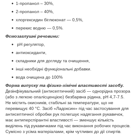
1-пропанол – 30%,
2-пропанол – 40%,
хлоргексидин біглюконат — 0,5%,
перекис водню — 0,5%.
Фсмозаглушні речовини:
рН регулятор,
антиоксиданти,
складники для догляду та очищення,
інші необхідні функціональні добавки.
вода очищена до 100%
Форма випуску та фізико-хімічні властивості засобу.
Дезінфікувальний (антисептичний) засіб — однорідна прозора
(або з легкою опалісценцією) безбарвна рідина, pH 4,7-7.5.
Не містить окисників, стабільні за температури, що не
перевищує 40 °C. Засіб «Ладоксин» під час застосування для
антисептичної обробки рук полегшує надягання рукавичок,
має антиперспірантні властивості — зменшує кількість
виділень під рукавичками під час виконання робочих процесів.
Сумісно з усіма матеріалами, крім чутливих до дії спиртів.