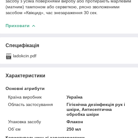
засобу з усіма поверхнями виробу або протирають марлевим
(матним) тампоном або серветкою, рясно зволоженими
засобом «Квікцид», час знезараження 30 сек.
Приховати
Специфікація
ladokcin.pdf
Характеристики
Основні атрибути
Країна виробник
Україна
Область застосування
Гігієнічна дезінфекція рук і
шкіри, Антисептична
обробка шкіри
Упаковка засобу
Флакон
Об`єм
250 мл
Користувальницькі характеристики