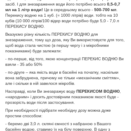
засіб. І для знезараження води його потрібно всього
0,5-0,7
мл на 1 літр води!
Це в середньому всього -
500-700 мл
.
Перекису водню на 1 куб. (= 1000 літрів) води. тобто на 10
кубів (10 000 літрів/100 відер води потрібно буде 5,0 - 7,0 л
ПЕРЕКИСУ ВОДНЮ.
Вказуємо різну кількість ПЕРЕКИСУ ВОДНЮ для
знезараження, тому що доза, яку Ви використовуєте для того,
щоб вода стала чистою (в першу чергу і з мікробними
показниками) буде залежати:
- по-перше, від того, якою концентрації ПЕРЕКИС ВОДНЮ Ви
взяли - 35 або 50%
- по-друге – яка якість води в басейні на початку, наскільки
вона забруднена, причому не тільки «механічним сміттям»,
але і скільки в ній завелося мікробів.
Насправді, коли Ви знезаражує воду
ПЕРЕКИСОМ ВОДНЮ
,
«народним» і досить достовірним показником якості буде -
прозорість води після застосування.
При необхідності підібрати необхідну дозу можна дуже
простим способом:
- беремо дві 3,0 л. скляні ємності з набраною з Вашого
басейну водою, ставимо їх на білу поверхню. В одну з