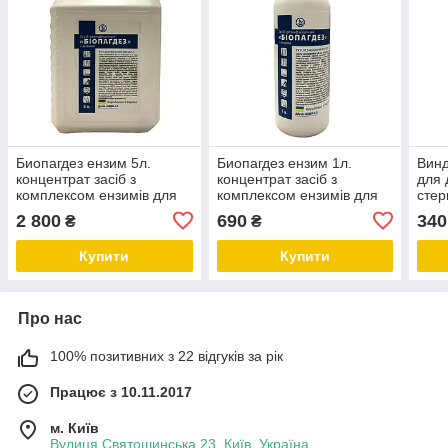
Биопагдез ензим 5л.
Биопагдез ензим 1л.
Винд
концентрат засіб з
концентрат засіб з
для 
комплексом ензимів для
комплексом ензимів для
стер
ПСО і Стерилізації
ПСО і Стерилізації
2 800
690
340
₴
₴
Купити
Купити
Про нас
100% позитивних з 22 відгуків за рік
Працює з 10.11.2017
м. Київ
Вулиця Святошинська 23, Київ, Україна