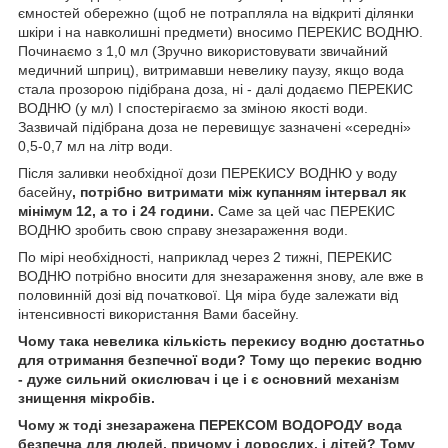
ємностей обережно (щоб не потрапляла на відкриті ділянки
шкіри і на навколишні предмети) вносимо ПЕРЕКИС ВОДНЮ.
Починаємо з 1,0 мл (Зручно використовувати звичайний
медичний шприц), витримавши невелику паузу, якщо вода
стала прозорою підібрана доза, ні - далі додаємо ПЕРЕКИС
ВОДНЮ (у мл) І спостерігаємо за зміною якості води.
Зазвичай підібрана доза не перевищує зазначені «середні»
0,5-0,7 мл на літр води.
Після заливки необхідної дози ПЕРЕКИСУ ВОДНЮ у воду
басейну
, потрібно витримати між купанням інтервал як
мінімум 12, а то і 24 години.
Саме за цей час ПЕРЕКИС
ВОДНЮ зробить свою справу знезараження води.
По мірі необхідності, наприклад через 2 тижні, ПЕРЕКИС
ВОДНЮ потрібно вносити для знезараження знову, але вже в
половинній дозі від початкової. Ця міра буде залежати від
інтенсивності використання Вами басейну.
Чому така невелика кількість перекису водню достатньо
для отримання безпечної води? Тому що перекис водню
- дуже сильний окислювач і це і є основний механізм
знищення мікробів.
Чому ж тоді знезаражена ПЕРЕКСОМ ВОДОРОДУ вода
безпечна для людей, причому і дорослих, і дітей? Тому