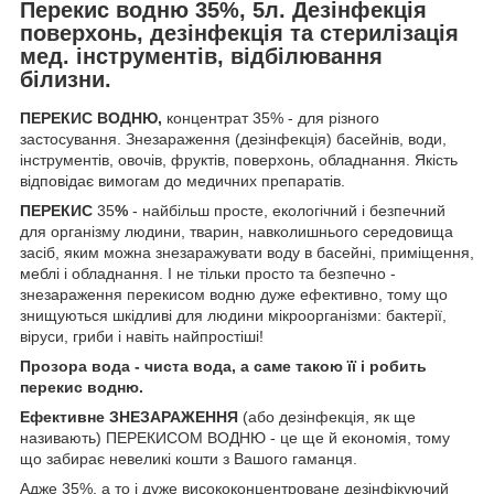
Перекис водню 35%, 5л. Дезінфекція
поверхонь, дезінфекція та стерилізація
мед. інструментів, відбілювання
білизни.
ПЕРЕКИС ВОДНЮ,
концентрат 35% - для різного
застосування. Знезараження (дезінфекція) басейнів, води,
інструментів, овочів, фруктів, поверхонь, обладнання. Якість
відповідає вимогам до медичних препаратів.
ПЕРЕКИС
35
%
- найбільш просте, екологічний і безпечний
для організму людини, тварин, навколишнього середовища
засіб, яким можна знезаражувати воду в басейні, приміщення,
меблі і обладнання. І не тільки просто та безпечно -
знезараження перекисом водню дуже ефективно, тому що
знищуються шкідливі для людини мікроорганізми: бактерії,
віруси, гриби і навіть найпростіші!
Прозора вода - чиста вода, а саме такою її і робить
перекис водню.
Ефективне ЗНЕЗАРАЖЕННЯ
(або дезінфекція, як ще
називають) ПЕРЕКИСОМ ВОДНЮ - це ще й економія, тому
що забирає невеликі кошти з Вашого гаманця.
Адже 35%, а то і дуже висококонцентроване дезінфікуючий