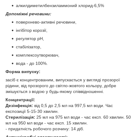
алкилдиметилбензиламмоний хлорид-6,5%
Допоміжні речовини:
поверхнево-активні речовини,
інгібітор корозії,
регулятор рН,
стабілізатор,
комплексоутворювач,
вода - до 100%.
Форма випуску:
засіб є концентрованим, випускається у вигляді прозорої
рідини, від прозорого до світло-жовтого кольору, добре
змішується з водою у будь-якому співвідношенні.
Концентрації:
Дезінфекція:
від 0,5 до 2,5 мл на 997,5 мл води. Час
експозиції 5-15-30 хвилин.
Стерилізація:
25 мл на 975 мл води - час експ. 60 хвилин. 50
мл на 950 мл води - час експ. 15 хвилин.
- придатність робочого розчину: 14 діб.
Антимікробні властивості: