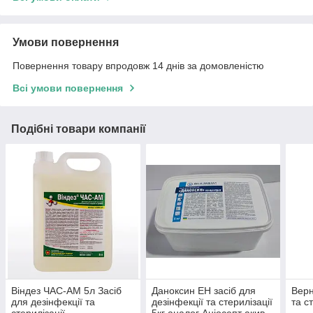
Умови повернення
Повернення товару впродовж 14 днів за домовленістю
Всі умови повернення
Подібні товари компанії
Віндез ЧАС-АМ 5л Засіб
Даноксин ЕН засіб для
Верн
для дезінфекції та
дезінфекції та стерилізації
та с
стерилізації
5кг аналог Аніосепт акив