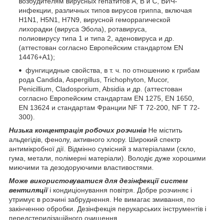
возбудителям вирусных гепатитов А, В и С, ВИЧ-
инфекции, различных типов вирусов гриппа, включая
H1N1, H5N1, H7N9, вирусной геморрагической
лихорадки (вируса Эбола), ротавируса,
полиовирусу типа 1 и типа 2, аденовируса и др.
(аттестован согласно Европейским стандартом EN
14476+А1);
фунгицидные свойства, в т. ч. по отношению к грибам
рода Candida, Aspergillus, Trichophyton, Mucor,
Penicillium, Cladosporium, Absidia и др. (аттестован
согласно Европейским стандартам EN 1275, EN 1650,
EN 13624 и стандартам Франции NF Т 72-200, NF Т 72-
300).
Низька концентрація робочих розчинів
Не містить
альдегідів, фенолу, активного хлору. Широкий спектр
антимікробної дії. Відмінно сумісний з матеріалами (скло,
гума, метали, полімерні матеріали). Володіє дуже хорошими
миючими та дезодоруючими властивостями.
Може використовуватися для дезінфекції систем
вентиляції
і кондиціонування повітря. Добре розчиняє і
утримує в розчині забруднення. Не вимагає змивання, по
закінченню обробки. Дезінфекція перукарських інструментів і
передстерилізаційного очищення.