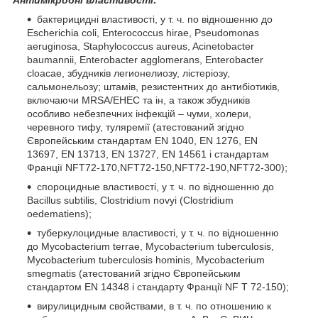
бактерицидні властивості, у т. ч. по відношенню до
Escherichia coli, Enterococcus hirae, Pseudomonas
aeruginosa, Staphylococcus aureus, Acinetobacter
baumannii, Enterobacter agglomerans, Enterobacter
cloacae, збудників легионелиозу, лістеріозу,
сальмонельозу; штамів, резистентних до антибіотиків,
включаючи MRSA/EHEC та ін, а також збудників
особливо небезпечних інфекцій – чуми, холери,
черевного тифу, туляремії (атестований згідно
Європейським стандартам EN 1040, EN 1276, EN
13697, EN 13713, EN 13727, EN 14561 і стандартам
Франції NFТ72-170,NFТ72-150,NFТ72-190,NFТ72-300);
спороцидные властивості, у т. ч. по відношенню до
Bacillus subtilis, Clostridium novyi (Clostridium
oedematiens);
туберкулоцидные властивості, у т. ч. по відношенню
до Mycobacterium terrae, Mycobacterium tuberculosis,
Mycobacterium tuberculosis hominis, Mycobactеrium
smegmatis (атестований згідно Європейським
стандартом EN 14348 і стандарту Франції NF Т 72-150);
вирулицидным свойствами, в т. ч. по отношению к