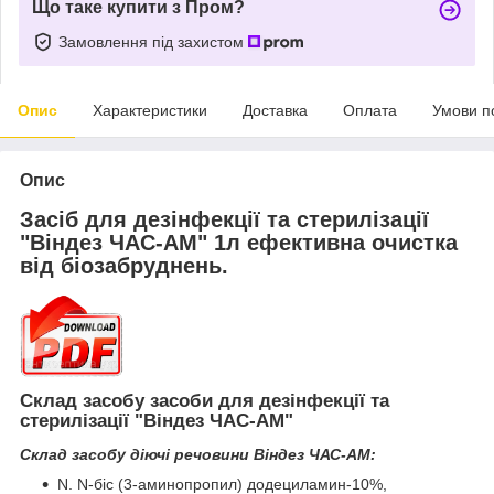
Що таке купити з Пром?
Замовлення під захистом
Опис
Характеристики
Доставка
Оплата
Умови п
Опис
Засіб для дезінфекції та стерилізації
"Віндез ЧАС-АМ" 1л ефективна очистка
від біозабруднень.
Склад засобу засоби для дезінфекції та
стерилізації "Віндез ЧАС-АМ"
Склад засобу діючі речовини Віндез ЧАС-АМ:
N. N-біс (3-аминопропил) додециламин-10%,