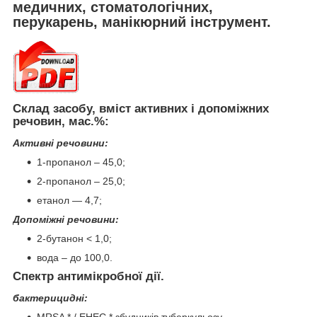
медичних, стоматологічних,
перукарень, манікюрний інструмент.
Склад засобу, вміст активних і допоміжних
речовин, мас.%:
Активні речовини:
1-пропанол – 45,0;
2-пропанол – 25,0;
етанол — 4,7;
Допоміжні речовини:
2-бутанон < 1,0;
вода – до 100,0.
Спектр антимікробної дії.
бактерицидні:
MRSA * / EHEC * збудників туберкульозу,