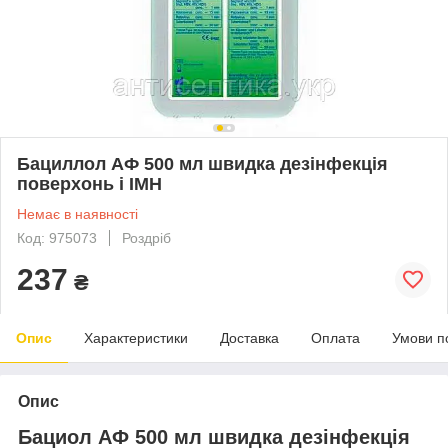
Бациллол АФ 500 мл швидка дезінфекція
поверхонь і ІМН
Немає в наявності
Код: 975073
Роздріб
237
₴
Опис
Характеристики
Доставка
Оплата
Умови п
Опис
Бациол AФ 500 мл швидка дезінфекція