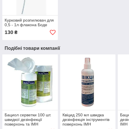
Курковий розпилювач для
0,5 - 1л флакона Боде
130
₴
Подібні товари компанії
Бациол серветки 100 шт.
Квіцид 250 мл швидка
Баци
швидкої дезінфекції
дезінфекція інструментів
дезі
поверхонь та ІМН
поверхонь ІМН
ІМН