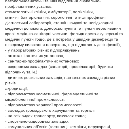
патологічноанаточні та інші відділення лікувально-
профілактичних установ,
стоматологічні клініки, амбулаторії, поліклініки,
клінічні, бактеріологічні, серологічні та інші профільні
діагностичні лабораторії, станції швидкої та невідкладної
медичної допомоги, донорські пункти та пункти переливання
крові, медіа-ко-санітарні частини, фельдшерско-акушерські та
медичні пункти тощо, де є потреба у швидкій дезінфекції та
швидкому висихання поверхонь, що підлягають дезінфекції);
- у лабораторіях різних підпорядкувань;
- аптеках і аптечних установах;
- санітарно-профілактичних установах;
- оздоровчих закладах (санаторії, профілакторії, будинки
відпочинку та ін.);
- дитячих дошкільних закладів, навчальних закладів різних
рівнів
акредитації;
- підприємствах косметичної, фармацевтичної та
мікробіологічної промисловості;
- підприємствах харчової промисловості;
- закладах громадського харчування та торгівлі;
- на всіх видах транспорту, вокзалах тощо;
- спортивно-оздоровчих закладах;
- комунальних об'єктів (гостиниці, кемпінги, перукарські,