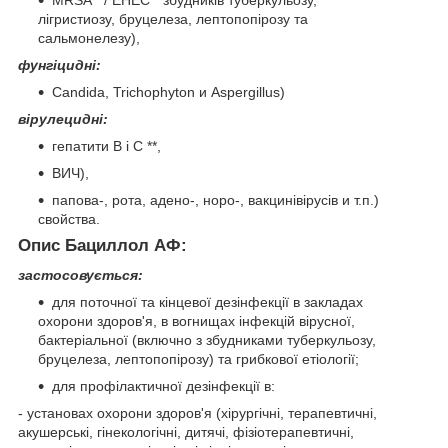
лігристиозу, бруцелеза, лептопопірозу та
сальмонелезу),
фунгіцидні:
Саndida, Trichophyton и Aspergillus)
вірулецидні:
гепатити В і С **,
ВИЧ),
папова-, рота, адено-, норо-, вакцинівірусів и т.п.)
свойства.
Опис Бациллол АФ:
застосовується:
для поточної та кінцевої дезінфекції в закладах
охорони здоров'я, в вогнищах інфекцій вірусної,
бактеріальної (включно з збудниками туберкульозу,
бруцелеза, лептопопірозу) та грибкової етіології;
для профілактичної дезінфекції в:
- установах охорони здоров'я (хірургічні, терапевтичні,
акушерські, гінекологічні, дитячі, фізіотерапевтичні,