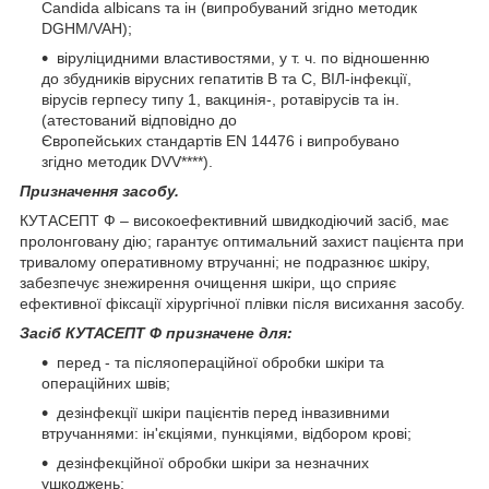
Candida albicans та ін (випробуваний згідно методик
DGHM/VAН);
віруліцидними властивостями, у т. ч. по відношенню
до збудників вірусних гепатитів В та С, ВІЛ-інфекції,
вірусів герпесу типу 1, вакцинія-, ротавірусів та ін.
(атестований відповідно до
Європейських стандартів EN 14476 і випробувано
згідно методик DVV****).
Призначення засобу.
КУТАСЕПТ Ф – високоефективний швидкодіючий засіб, має
пролонговану дію; гарантує оптимальний захист пацієнта при
тривалому оперативному втручанні; не подразнює шкіру,
забезпечує знежирення очищення шкіри, що сприяє
ефективної фіксації хірургічної плівки після висихання засобу.
Засіб КУТАСЕПТ Ф призначене для:
перед - та післяопераційної обробки шкіри та
операційних швів;
дезінфекції шкіри пацієнтів перед інвазивними
втручаннями: ін'єкціями, пункціями, відбором крові;
дезінфекційної обробки шкіри за незначних
ушкоджень;