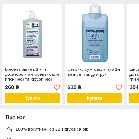
Вінсепт рідина 1 л із
Стериллиум класік пур 1л
Вінс
дозатором антисептик для
антисептик для рук
доза
гігієнічної та хірургічної
гігіє
дезінфекції
дезі
260
610
184
₴
₴
Купити
Купити
Про нас
100% позитивних з 22 відгуків за рік