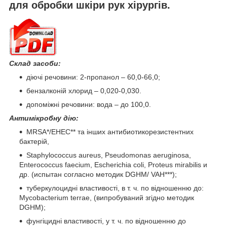
для обробки шкіри рук хірургів.
Склад засоби:
діючі речовини: 2-пропанол – 60,0-66,0;
бензалконій хлорид – 0,020-0,030.
допоміжні речовини: вода – до 100,0.
Антимікробну дію:
MRSA*/EHEC** та інших антибиотикорезистентних
бактерій,
Staphylococcus aureus, Pseudomonas aeruginosa,
Enterococcus faecium, Escherichia coli, Proteus mirabilis и
др. (испытан согласно методик DGHM/ VAН***);
туберкулоцидні властивості, в т. ч. по відношенню до:
Mycobactеrium terrae, (випробуваний згідно методик
DGHM);
фунгіцидні властивості, у т. ч. по відношенню до