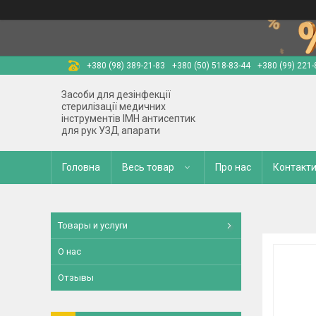
+380 (98) 389-21-83
+380 (50) 518-83-44
+380 (99) 221-
Засоби для дезінфекції
стерилізації медичних
інструментів ІМН антисептик
для рук УЗД апарати
Головна
Весь товар
Про нас
Контакт
Товары и услуги
О нас
Отзывы