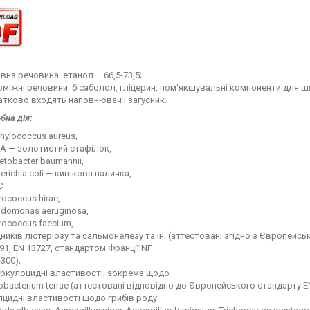
вна речовина: етанол – 66,5-73,5;
міжні речовини: бісаболол, гліцерин, пом'якшувальні компоненти для ш
тково входять наповнювач і загусник.
бна дія:
hylococcus aureus,
A — золотистий стафілок,
etobacter baumannii,
erichia coli — кишкова паличка,
С
rococcus hirae,
udomonas aeruginosa,
rococcus faecium,
ників лістеріозу та сальмонелезу та ін. (аттестовані згідно з Європейсь
91, EN 13727, стандартом Франції NF
-300);
еркулоцидні властивості, зокрема щодо
bacterium terrae (аттестовані відповідно до Європейського стандарту EN
іцидні властивості щодо грибів роду