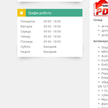
Графік роботи
Склад:
Понеділок
09:00
18:00
акти
Вівторок
09:00
18:00
допо
Середа
09:00
18:00
дода
Четвер
09:00
18:00
Антимікро
Пʼятниця
09:00
18:00
Субота
Вихідний
Stap
MRS
Неділя
Вихідний
Acin
Esch
ЕНЕ
Ente
Pse
Ente
збуд
EN 127
T 72
туб
Myco
фунг