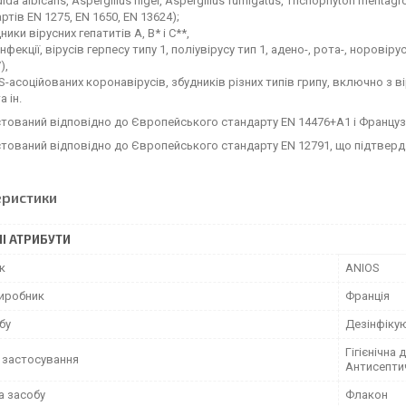
ida albicans, Aspergillus niger, Aspergillus fumigatus, Trichophyton menta
ртів EN 1275, EN 1650, EN 13624);
ники вірусних гепатитів А, В* і С**,
інфекції, вірусів герпесу типу 1, поліувірусу тип 1, адено-, рота-, норові
),
-асоційованих коронавірусів, збудників різних типів грипу, включно з в
а ін.
стований відповідно до Європейського стандарту EN 14476+А1 і Француз
стований відповідно до Європейського стандарту EN 12791, що підтверд
еристики
І АТРИБУТИ
к
ANIOS
виробник
Франція
бу
Дезінфіку
Гігієнічна 
 застосування
Антисепти
а засобу
Флакон