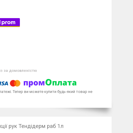
ів
за домовленістю
латежі. Тепер ви можете купити будь-який товар не
кції рук Тендідерм раб 1л