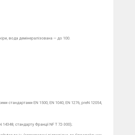
кіри, вода демінералізована — до 100.
кими стандартами EN 1500, EN 1040, EN 1276, preN 12054,
 14348, стандарту Франції NF T 72-300);