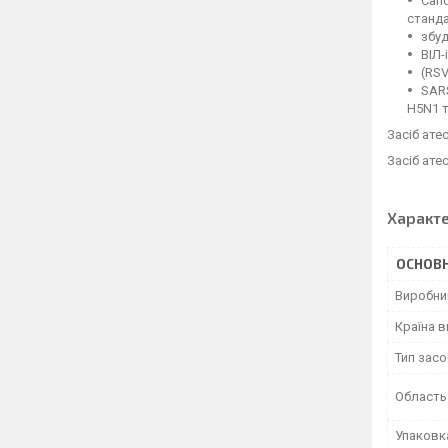
Саnd
станда
збуд
ВІЛ-
(RSV
SARS
H5N1 т
Засіб ате
Засіб ате
Характ
ОСНОВН
Виробни
Країна 
Тип засо
Область
Упаковк