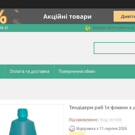
Вулиця Святошинська 2
88-47
и
Оплата та доставка
Повернення обмін
Тендідерм раб 1л флакон з
Під замовлення
Код:
261000
Відправка з 11 серпня 2026