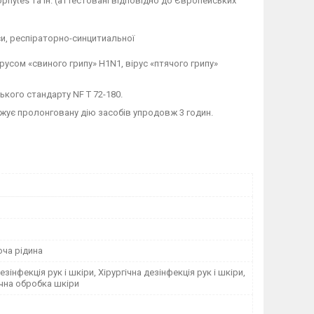
grophytes та ін. (аттестовані відповідно до Європейських
руси, респіраторно-синцитиальної
ірусом «свиного грипу» H1N1, вірус «птячого грипу»
ького стандарту NF Т 72-180.
жує пролонговану дію засобів упродовж 3 годин.
юча рідина
дезінфекція рук і шкіри, Хірургічна дезінфекція рук і шкіри,
чна обробка шкіри