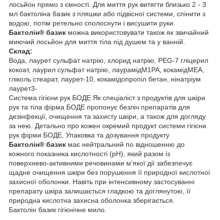
лосьйон прямо з ємності. Для миття рук витягти близько 2 - 3
мл бактоліна базик з пляшки або підвісної системи, спінити з
водою, потім ретельно сполоснути і висушити руки.
Бактолін® базик
можна використовувати також як звичайний
миючий лосьйон для миття тіла під душем та у ванній.
Склад:
Вода, лаурет сульфат натрію, хлорид натрію, PEG-7 гліцерил
кокоат, лаурил сульфат натрію, лаурамідМ1РА, кокамідМЕА,
гліколь стеарат, лаурет-10, кокамідопропіл бетан, нінатріум
лаурет3-
Система гігієни рук БОДЕ Як спеціаліст з продуктів для шкіри
рук та тіла фірма БОДЕ пропонує безліч препаратів для
дезінфекції, очищення та захисту шкіри, а також для догляду
за нею. Детально про кожен окремий продукт системи гігієни
рук фірми БОДЕ. Упаковка та дозування продукту
Бактолін® базик
має нейтральний по відношенню до
кожного показника кислотності (рН), який разом із
поверхнево-активними речовинами м'якої дії забезпечує
щадне очищення шкіри без порушення її природної кислотної
захисної оболонки. Навіть при інтенсивному застосуванні
препарату шкіра залишається гладкою та доглянутою, її
природна кислотна захисна оболонка зберігається.
Бактолін базик гігієнічне мило.