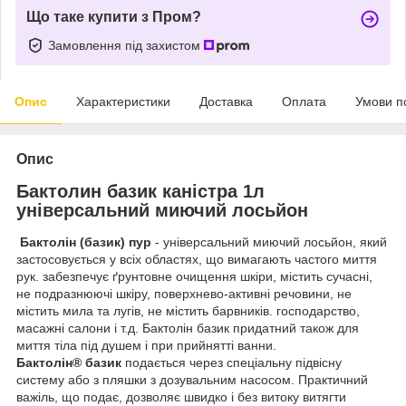
Що таке купити з Пром?
Замовлення під захистом
Опис
Характеристики
Доставка
Оплата
Умови п
Опис
Бактолин базик каністра 1л
універсальний миючий лосьйон
Бактолін (базик) пур
- універсальний миючий лосьйон, який
застосовується у всіх областях, що вимагають частого миття
рук. забезпечує ґрунтовне очищення шкіри, містить сучасні,
не подразнюючі шкіру, поверхнево-активні речовини, не
містить мила та лугів, не містить барвників. господарство,
масажні салони і т.д. Бактолін базик придатний також для
миття тіла під душем і при прийнятті ванни.
Бактолін® базик
подається через спеціальну підвісну
систему або з пляшки з дозувальним насосом. Практичний
важіль, що подає, дозволяє швидко і без витоку витягти