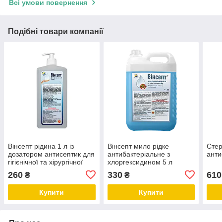
Всі умови повернення
Подібні товари компанії
Вінсепт рідина 1 л із
Вінсепт мило рідке
Стер
дозатором антисептик для
антибактеріальне з
анти
гігієнічної та хірургічної
хлоргексидином 5 л
дезінфекції
260
330
610
₴
₴
Купити
Купити