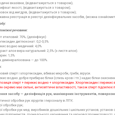
дичні вказівки, (відвантажується з товаром);
ифікат якості, (відвантажується з товаром);
овок від мигдрів, (відвантажується з товаром);
авна реєстрація в реестрі дезінфікувальних засобів, (можна ознайомити
обу:
поміжні
речовини:
т етиловий: 70%; (дезінфікує)
гексидин диглюконат: 0,2-0,5%
екис водню медичний: 4,0%
ракт алое вера натуральний: 2,5% (з листя алое).
ерин: 1,5%
 демінералізована — до 100%.
и:
овий спирт і хлоргексидин, вбиває мікроби, гриби, віруси.
кис водню добре прибирає білки (слизь кров і тп.) надає білки окисненн
озиція спирт + перекис водню + хлоргексидин. Хлоргексидин і перекис
н окремо має сильні, антисептичні властивості, також спирт підсилює 
ння засобу — дезінфекція рук, манікюрних інструментів, поверхонь
тичної обробки рук хірургів і персоналу в ЛПУ;
ної обробки рук;
чної обробки рук мед. виробників дошкільних і шкільних установ; установ
их підприємств, громадського харчування та харчової промисловості, об