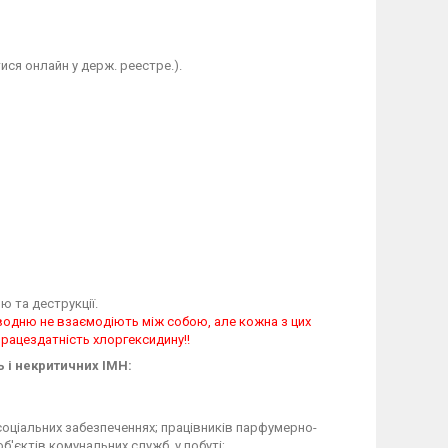
ся онлайн у держ. реестре.).
ю та деструкції.
 водню не взаємодіють між собою, але кожна з цих
працездатність хлоргексидину!!
 і некритичних ІМН:
 соціальних забезпеченнях; працівників парфумерно-
'єктів комунальних служб, у побуті;