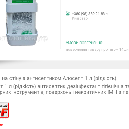
+380 (98) 389-21-83
Київстар
повернення товару протягом 14 дн
на стіну з антисептиком Алосепт 1 л (рідкість).
 1 л (рідкість) антисептик дезінфектант гігієнічна т
рних інструментів, поверхонь і некритичних ІМН з 
ти: