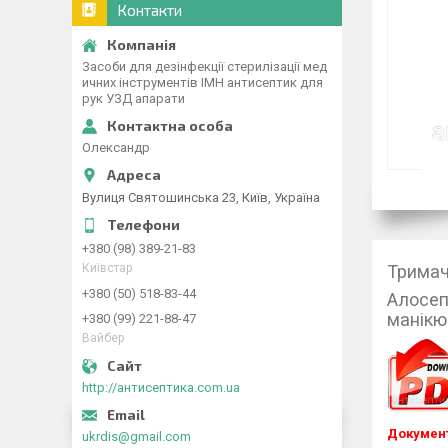
Контакти
Засоби для дезінфекції стерилізації мед
ичних інструментів ІМН антисептик для
рук УЗД апарати
Олександр
Вулиця Святошинська 23, Київ, Україна
+380 (98) 389-21-83
Київстар
Тримач 
+380 (50) 518-83-44
Алосепт
манікю
+380 (99) 221-88-47
Вайбер
http://антисептика.com.ua
Докумен
ukrdis@gmail.com