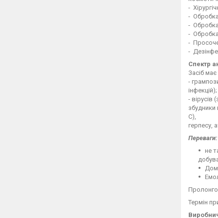
- Хірургіч
- Обробка
- Обробка
- Обробк
- Просоче
- Дезінфе
Спектр ан
Засіб має
- грампоз
інфекцій);
- вірусів 
збудники 
С),
герпесу, 
Переваги:
не т
добува
Домі
Емо
Пролонгов
Термін пр
Виробнич