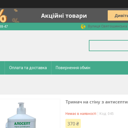
Вулиця Святошинська 2
88-47
и
Оплата та доставка
Повернення обмін
Тримач на стіну з антисепти
Немає в наявності
Код:
045
370 ₴