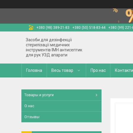
+380 (98) 389-21-83
+380 (50) 518-83-44
+380 (99) 221-
Засоби для дезінфекції
стерилізації медичних
інструментів ІМН антисептик
для рук УЗД апарати
Головна
Весь товар
Про нас
Контакт
Товары и услуги
О нас
Отзывы