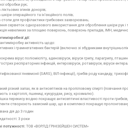
ної обробки рук;
 ліктьових згинів донорів;
 шкіри операційного та ін'єкційного полів;
а стопи для профілактики грибкових захворювань;
ння серветок одноразового використання для оброблення шкіри рук і ті
кція невеликих за площею поверхонь, поверхонь приладів, ІМН, медичн
тимікробної дії:
 антимікробну активність щодо:
итивних і грамнегативних бактерій (включно зі збудниками внутрішньолік
(зокрема вірус поліомієліту, аденовіруси, віруси грипу, парагрипу, пташин
гострих респіраторних інфекцій, ентеровіруси, ротавіруси, віруси ентера
атифікованої пневмонії (SARS), ВІЛ-інфекції), грибів роду кандиду, трихоф
акий різкий запах, як в антисептиків на пропіловому спирті (повчання п
ють з картоплі, пшениці, кукурудзи, рису, крохмалю).
шка перекису водню покращує антисептичні властивості проти грибків, б
ленти створюють захисний шар, що в комплексі покращує пролонговану
ана дія до 3 годин
идатності: 3 роки
і потужності:
ТОВ «ВОРЛД ГРІНІЗЕЙШЕН СИСТЕМ»