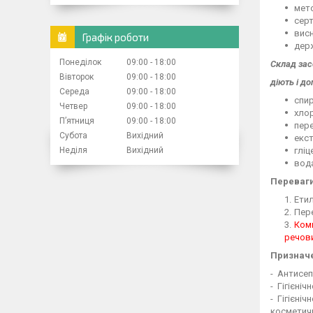
мето
серт
висн
Графік роботи
держ
Понеділок
09:00
18:00
Склад зас
Вівторок
09:00
18:00
діють і
до
Середа
09:00
18:00
спир
Четвер
09:00
18:00
хлор
Пʼятниця
09:00
18:00
пер
Субота
Вихідний
екст
Неділя
Вихідний
гліц
вода
Переваг
Етил
Пере
Комп
речови
Призначе
- Антисеп
- Гігієніч
- Гігієні
косметичн