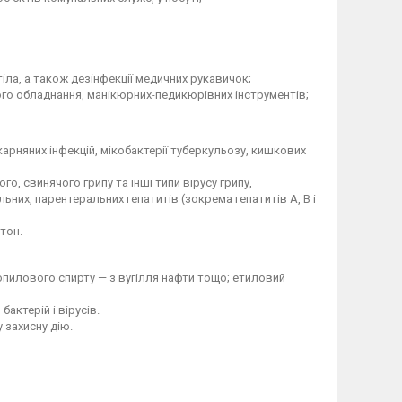
ла, а також дезінфекції медичних рукавичок;
ого обладнання, манікюрних-педикюрівних інструментів;
арняних інфекцій, мікобактерії туберкульозу, кишкових
ого, свинячого грипу та інші типи вірусу грипу,
льних, парентеральних гепатитів (зокрема гепатитів А, В і
ітон.
ропилового спирту — з вугілля нафти тощо; етиловий
актерій і вірусів.
 захисну дію.