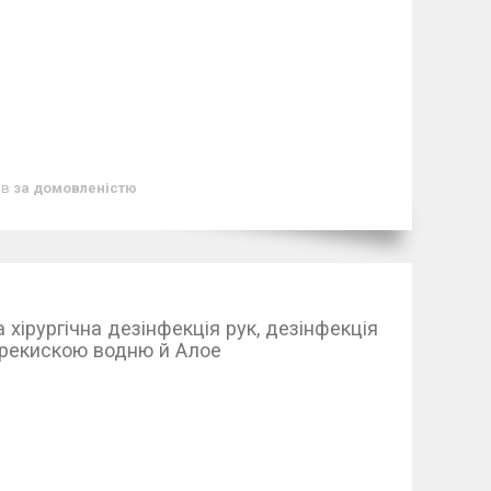
ів
за домовленістю
а хірургічна дезінфекція рук, дезінфекція
перекискою водню й Алое